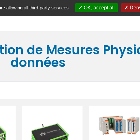
NOS SERVICES
SECTEURS D’ACTIVITÉ
APPLICATI
re allowing all third-party services
OK, accept all
Deny
ition de Mesures Phys
données