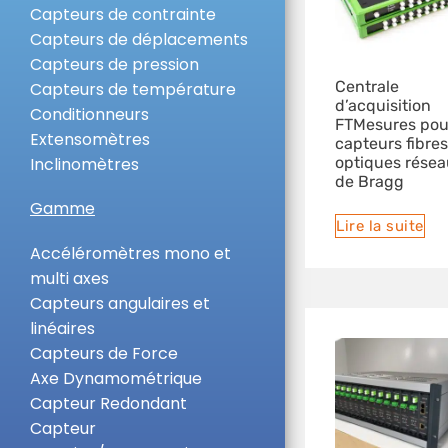
Capteurs de contrainte
Capteurs de déplacements
Capteurs de pression
Centrale
Capteurs de température
d’acquisition
Conditionneurs
FTMesures pou
Extensomètres
capteurs fibres
optiques rése
Inclinomètres
de Bragg
Gamme
Lire la suite
Accéléromètres mono et
multi axes
Capteurs angulaires et
linéaires
Capteurs de Force
Axe Dynamométrique
Capteur Redondant
Capteur