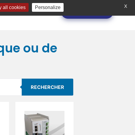
ONS
A PROPOS
X
 all cookies
Personalize
Demande de devis
ique ou de
RECHERCHER