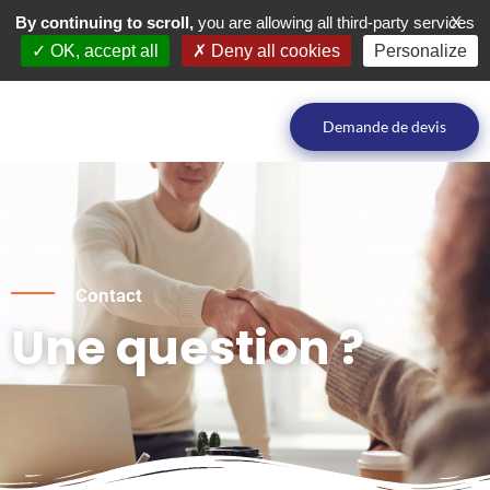
By continuing to scroll,
you are allowing all third-party services
X
OK, accept all
Deny all cookies
Personalize
Demande de devis
Contact
Une question ?