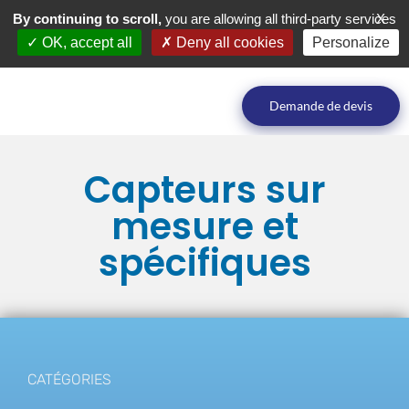
By continuing to scroll,
you are allowing all third-party services
X
OK, accept all
Deny all cookies
Personalize
Demande de devis
Capteurs sur
mesure et
spécifiques
CATÉGORIES