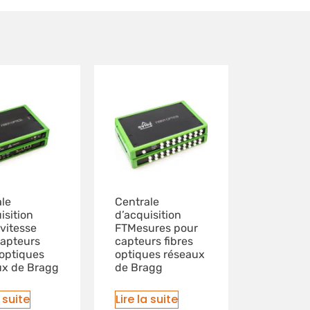
le
Centrale
isition
d’acquisition
vitesse
FTMesures pour
capteurs
capteurs fibres
 optiques
optiques réseaux
ux de Bragg
de Bragg
a suite
Lire la suite