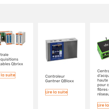
trale
cquisitions
tables Qbrixx
Centra
 la suite
d’acqu
Controleur
haute 
Gantner QBloxx
pour 
fibres
Lire la suite
résea
Lire l