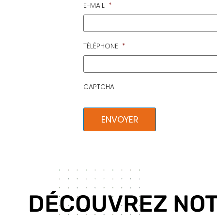
E-MAIL
*
TÉLÉPHONE
*
CAPTCHA
DÉCOUVREZ NO