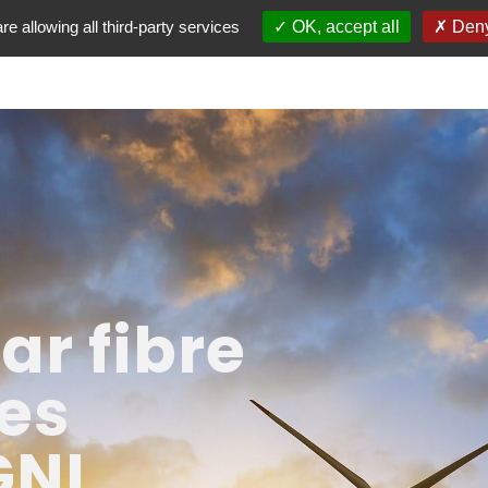
NOS SERVICES
SECTEURS D’ACTIVITÉ
APPLICATI
re allowing all third-party services
OK, accept all
Deny
ar fibre
les
GNL