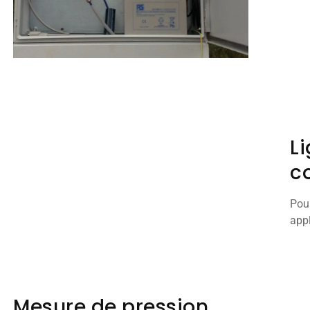
L
c
Pour
appl
Mesure de pression