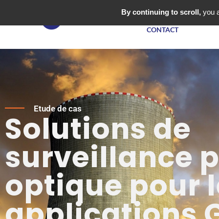
NOS PRODUITS
By continuing to scroll,
you a
CONTACT
Etude de cas
Solutions de
surveillance p
optique pour 
applications 