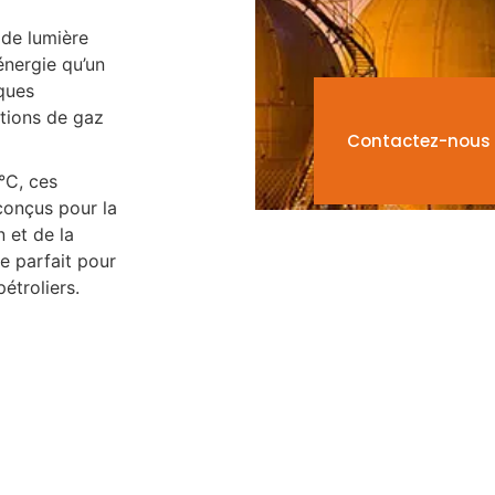
 de lumière
nergie qu’un
lques
ations de gaz
Contactez-nous
°C, ces
conçus pour la
n et de la
ce parfait pour
étroliers.