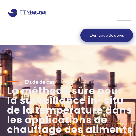
Demande de devis
Etude de cas
La méthode sûre pour
la surveillance in-situ
de la température dans
les applications de
chauffage des aliments