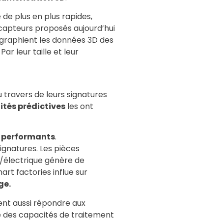
 de plus en plus rapides,
 capteurs proposés aujourd’hui
tographient les données 3D des
r leur taille et leur
u travers de leurs signatures
lités prédictives
les ont
 performants
.
signatures. Les pièces
e/électrique génère de
art factories influe sur
ge.
vent aussi répondre aux
ue des capacités de traitement