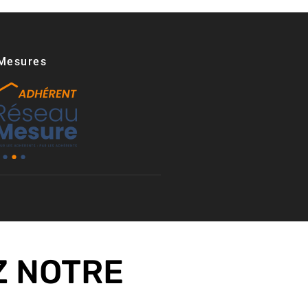
Mesures​
 NOTRE