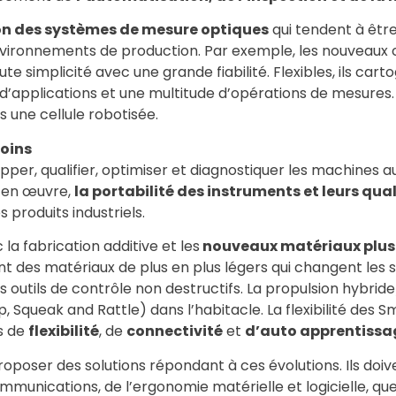
on des systèmes de mesure optiques
qui tendent à être
environnements de production. Par exemple, les nouveaux
e simplicité avec une grande fiabilité. Flexibles, ils car
d’applications et une multitude d’opérations de mesures. Pa
s une cellule robotisée.
soins
pper, qualifier, optimiser et diagnostiquer les machines a
e en œuvre,
la portabilité des instruments et leurs qua
 produits industriels.
a fabrication additive et les
nouveaux matériaux plus
ent des matériaux de plus en plus légers qui changent les 
 outils de contrôle non destructifs. La propulsion hybrid
 Squeak and Rattle) dans l’habitacle. La flexibilité des Sm
us de
flexibilité
, de
connectivité
et
d’auto apprentissa
roposer des solutions répondant à ces évolutions. Ils doi
mmunications, de l’ergonomie matérielle et logicielle, q