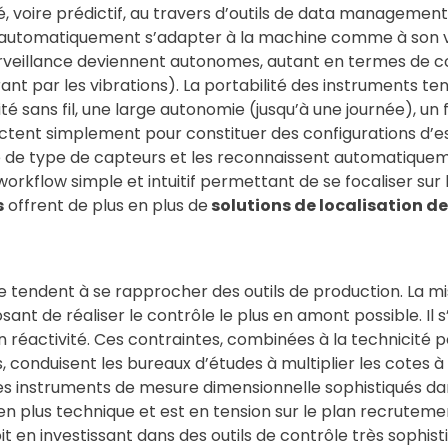
é, voire prédictif, au travers d’outils de data managemen
t automatiquement s’adapter à la machine comme à son v
surveillance deviennent autonomes, autant en termes de co
t par les vibrations). La portabilité des instruments ten
é sans fil, une large autonomie (jusqu’à une journée), u
nectent simplement pour constituer des configurations d’es
e de type de capteurs et les reconnaissent automatiquem
workflow simple et intuitif permettant de se focaliser sur l
s
offrent de plus en plus de
solutions de localisation d
 tendent à se rapprocher des outils de production. La m
ant de réaliser le contrôle le plus en amont possible. Il 
réactivité. Ces contraintes, combinées à la technicité p
s, conduisent les bureaux d’études à multiplier les cotes à
 instruments de mesure dimensionnelle sophistiqués dans l
n plus technique et est en tension sur le plan recrutemen
 en investissant dans des outils de contrôle très sophisti