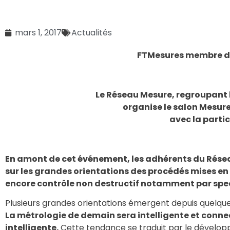
mars 1, 2017
Actualités
FTMesures membre du 
Le Réseau Mesure, regroupant le
organise le salon
Mesure
avec la parti
En amont de cet événement, les adhérents du Réseau
sur les grandes orientations des procédés mises en
encore contrôle non destructif notamment par spe
Plusieurs grandes orientations émergent depuis quelques
La métrologie de demain sera intelligente et connec
intelligente.
Cette tendance se traduit par le dével