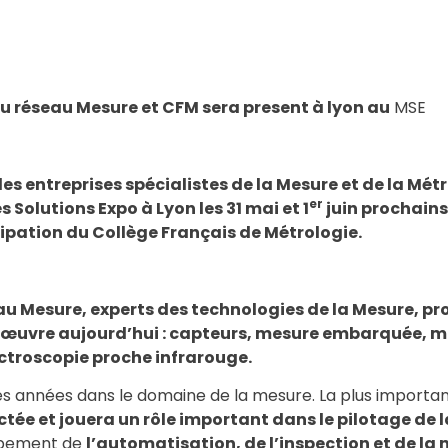
réseau Mesure et CFM sera present à lyon au
MSE
s entreprises spécialistes de la Mesure et de la Métr
er
s Solutions Expo à Lyon
les 31 mai et 1
juin prochains
cipation du Collège Français de Métrologie.
 Mesure, experts des technologies de la Mesure, pro
 œuvre aujourd’hui :
capteurs, mesure embarquée, m
ctroscopie proche infrarouge
.
 années dans le domaine de la mesure. La plus importante 
tée et jouera un rôle important dans le pilotage de l
oppement de
l’automatisation, de l’inspection et de la