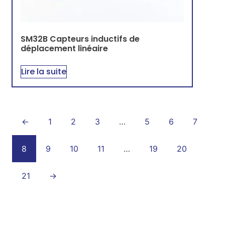
SM32B Capteurs inductifs de
déplacement linéaire
Lire la suite
←
1
2
3
…
5
6
7
8
9
10
11
…
19
20
21
→